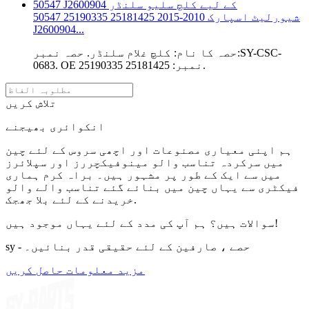
شیورلیٹ اسپارک 2010-2015 25181425 25190335 50547
J2600904...
حصہ کا نام: کلچ غلام سلنڈر. حصہ نمبر:SY-CSC-
0683. OE نمبر: 25181425 25190335.
تلاش کریں
انکوائری بھیجنے
ہم اپنی معیاری مصنوعات اور اچھی سروس کے لئے چین
میں سرکردہ تناسب والو مینوفیکچررز اور سپلائرز
میں سے ایک کے طور پر مشہور ہیں۔ براہ کرم ہماری
فیکٹری سے یہاں چین میں بنائے گئے تناسب والے والو
خریدنے کے لئے بلا جھجک.
سوالات ہیں؟ ہم آپ کی مدد کے لئے یہاں موجود ہیں!
sy - حصے ، صارفین کے لئے حقیقی قدر بنائیں۔
مزید معلومات حاصل کریں