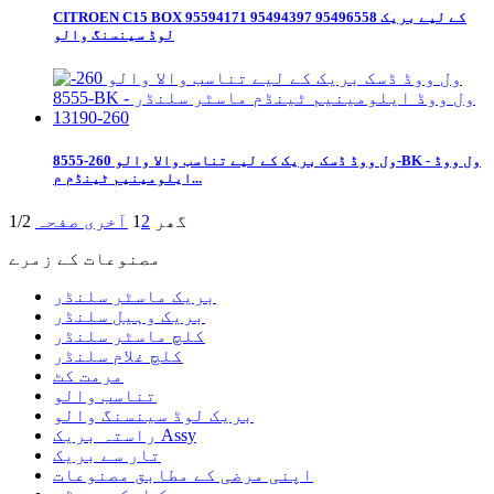
CITROEN C15 BOX 95594171 95494397 95496558​ کے لیے بریک
لوڈ سینسنگ والو
ول ووڈ ڈسک بریک کے لیے تناسب والا والو 260-8555-BK - ول ووڈ
ایلومینیم ٹینڈم م...
گھر
2
1
آخری صفحہ
1/2
مصنوعات کے زمرے
بریک ماسٹر سلنڈر
بریک وہیل سلنڈر
کلچ ماسٹر سلنڈر
کلچ غلام سلنڈر
مرمت کٹ
تناسب والو
بریک لوڈ سینسنگ والو
راستہ بریک Assy
تار سے بریک
اپنی مرضی کے مطابق مصنوعات