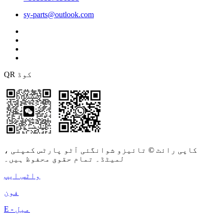
sy-parts@outlook.com
QR کوڈ
کاپی رائٹ © تائیزو شوانگئی آٹو پارٹس کمپنی ،
لمیٹڈ۔ تمام حقوق محفوظ ہیں۔
واٹس ایپ
فون
E - میل