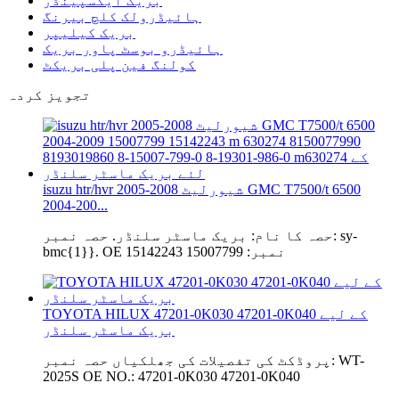
بریک ایکسپینڈر
ہائیڈرولک کلچ بیرنگ
بریک کیلیپر
ہائیڈرو بوسٹ پاور بریک
کولنگ فین پلی بریکٹ
تجویز کردہ
isuzu htr/hvr 2005-2008 شیورلیٹ GMC T7500/t 6500
2004-200...
حصہ کا نام: بریک ماسٹر سلنڈر. حصہ نمبر: sy-
bmc{1}}. OE نمبر: 15007799 15142243
TOYOTA HILUX 47201-0K030 47201-0K040 کے لیے
بریک ماسٹر سلنڈر
پروڈکٹ کی تفصیلات کی جھلکیاں حصہ نمبر: WT-
2025S OE NO.: 47201-0K030 47201-0K040