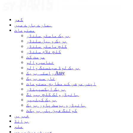
گھر
ہمارے بارے میں
مصنوعات
بریک ماسٹر سلنڈر
بریک وہیل سلنڈر
کلچ ماسٹر سلنڈر
کلچ غلام سلنڈر
مرمت کٹ
تناسب والو
بریک لوڈ سینسنگ والو
راستہ بریک Assy
تار سے بریک
اپنی مرضی کے مطابق مصنوعات
بریک ایکسپینڈر
ہائیڈرولک کلچ بیرنگ
بریک کیلیپر
ہائیڈرو بوسٹ پاور بریک
کولنگ فین پلی بریکٹ
خبریں
برانڈ
علم
حسب ضرورت سروس