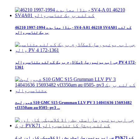
ہنڈا معاہدے 1994-1997 46210- SV4-A 01 46210 SV4A01 کے لئے
بریک تناسب والو
جی ایم یونیورسل ڈسک/ڈرم بریک کے لئے متناسب والو PV 4 172-
1361
شیورلیٹ S10 GMC S15 Grumman LLV PV 3 14041636 15693482
vl3350am au 0505- pv3 ...
جی ایم یونیورسل اسٹریٹ راڈ کلاسیکی کار اور ٹرک PVK71 کے