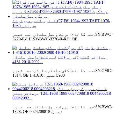
ڈائی ہاٹسو فورٹراک (F7,F8) 1984-1993 TAFT 1976-
1985 راکی ...
حصہ کا نام: بریک وہیل سلنڈر. حصہ نمبر:SY-BWC-
3270-R-LH SY-BWC-3270-R-RH. OE
ہنڈائی گیٹز (ٹی بی) کے لیے کلچ ماسٹر سلنڈر
2002-2010 4161...
حصہ کا نام: کلچ ماسٹر سلنڈر. حصہ نمبر:SY-CMC-
1514. OE نمبر: 41610-1C900
مرسڈیز بینز T2/L 1968-1988 0024208818 0044206218
00942082...
حصہ کا نام: بریک وہیل سلنڈر. حصہ نمبر:SY-BWC-
1828. OE نمبر: 0024208818