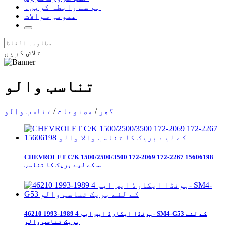
ہم سے رابطہ کریں۔
عمومی سوالات
تلاش کریں
تناسب والو
گھر
/
مصنوعات
/
تناسب والو
CHEVROLET C/K 1500/2500/3500 172-2069 172-2267 15606198
کے لیے بریک کا تناسب ...
ہونڈا ایکارڈ ایس ایم 4 1989-1993 46210- SM4-G53 کے لئے
بریک تناسب والو