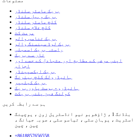
مصنوعات
بریک ماسٹر سلنڈر
بریک وہیل سلنڈر
کلچ ماسٹر سلنڈر
کلچ غلام سلنڈر
مرمت کٹ
بریک تناسب والو
بریک لوڈ سینسنگ والو
راستہ بریک اسمبلی
تار سے بریک
اپنی مرضی کے مطابق اور متبادل کے حصے اور
اجزاء
بریک ایکسپینڈر
ہائیڈرولک کلچ بیئرنگ
بریک کیلیپر
ہائیڈرو - بوسٹ پاور بریک
کولنگ فین پلنی بریکٹ
ہم سے رابطہ کریں
بلڈنگ 1 ، ژاؤشوبو نیو انڈسٹریل زون ، یوچینگ
اسٹریٹ ، یوہان سٹی ، تیاسو سٹی ، صوبہ جیانگ ،
چین ، چین
+8618857656558