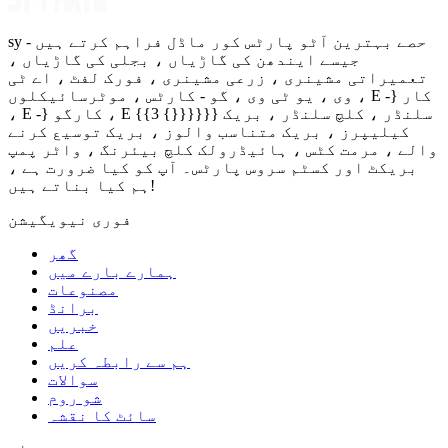
sy - حصے بہترین آٹو پارٹس کور ماڈل فراہم کرتے ہیں
جیسے ایندھن کی گاڑیاں ، بجلی کی گاڑیاں ،
تعمیراتی مشینری ، زرعی مشینری ، فورک لفٹ ، اے ٹی
وی ، یو ٹی وی ، گو - کارٹس ، موٹرسائیکلوں ، E -} کار
، E -} کارگو ، E {{3 {}}}}}} سلنڈر ، کلچ سلنڈر ، بریک
کیلیپرز ، بریک متناسب والوز ، بریک توسیع کرنے
والے ، مرمت کٹس ، ہائیڈرولک کلچ بیئرنگ ، واٹر پمپ
بریکٹ اور کسٹم سروس پارٹس۔ آپ کو کیا ضرورت ہے ،
ہم کیا بناتے ہیں!
فوری نیویگیشن
گھر
ہمارے بارے میں
مصنوعات
برانڈ
خبریں
علم
ہم سے رابطہ کریں
سوالات
شو روم
سائٹ کا نقشہ