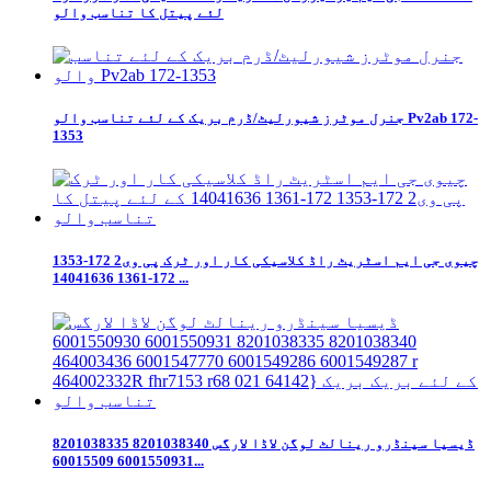
لئے پیتل کا تناسب والو
جنرل موٹرز شیورلیٹ/ڈرم بریک کے لئے تناسب والو Pv2ab 172-
1353
چیوی جی ایم اسٹریٹ راڈ کلاسیکی کار اور ٹرک پی وی2 172-1353
172-1361 14041636 ...
ڈیسیا سینڈرو رینالٹ لوگن لاڈا لارگس 8201038340 8201038335
6001550931 60015509...