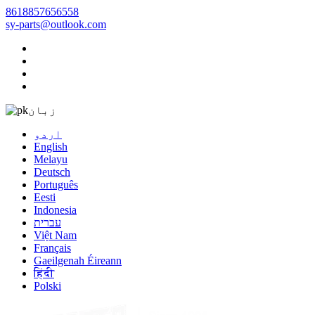
8618857656558
sy-parts@outlook.com
زبان
اردو
English
Melayu
Deutsch
Português
Eesti
Indonesia
עברית
Việt Nam
Français
Gaeilgenah Éireann
हिंदी
Polski