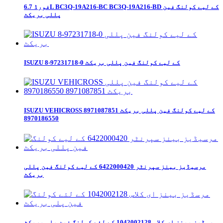
فورڈ 6.7L BC3Q-19A216-BC BC3Q-19A216-BD کے لیے کولنگ فین
پللی بریکٹ
ISUZU 8-97231718-0 کے لیے کولنگ فین پللی بریکٹ
ISUZU VEHICROSS کے لیے کولنگ فین پللی بریکٹ 8971087851
8970186550
مرسیڈیز بینز سپرنٹر 6422000420 کے لیے کولنگ فین پللی
بریکٹ
مرسڈیز بینز ای کلاس 1042002128 کے لئے کولنگ فین پلی بریکٹ