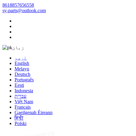
8618857656558
sy-parts@outlook.com
زبان
اردو
English
Melayu
Deutsch
Português
Eesti
Indonesia
עברית
Việt Nam
Français
Gaeilgenah Éireann
हिंदी
Polski