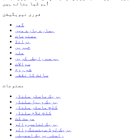
ہم کیا بناتے ہیں!
فوری نیویگیشن
گھر
ہمارے بارے میں
مصنوعات
برانڈ
خبریں
علم
ہم سے رابطہ کریں
سوالات
شو روم
سائٹ کا نقشہ
مصنوعات
بریک ماسٹر سلنڈر
بریک وہیل سلنڈر
کلچ ماسٹر سلنڈر
کلچ غلام سلنڈر
مرمت کٹ
بریک تناسب والو
بریک لوڈ سینسنگ والو
راستہ بریک اسمبلی