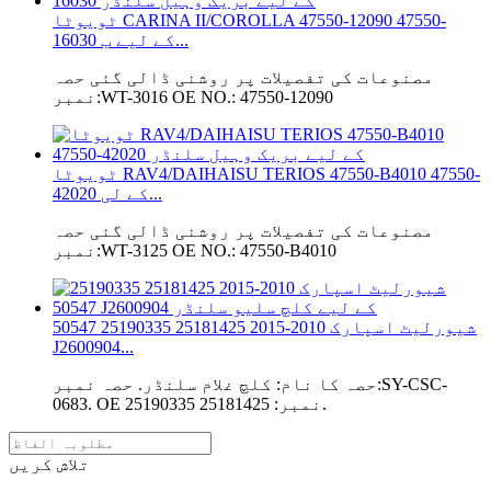
ٹویوٹا CARINA II/COROLLA 47550-12090 47550-
16030 کے لیے ب...
مصنوعات کی تفصیلات پر روشنی ڈالی گئی حصہ
نمبر:WT-3016 OE NO.: 47550-12090
ٹویوٹا RAV4/DAIHAISU TERIOS 47550-B4010 47550-
42020 کے لی...
مصنوعات کی تفصیلات پر روشنی ڈالی گئی حصہ
نمبر:WT-3125 OE NO.: 47550-B4010
شیورلیٹ اسپارک 2010-2015 25181425 25190335 50547
J2600904...
حصہ کا نام: کلچ غلام سلنڈر. حصہ نمبر:SY-CSC-
0683. OE نمبر: 25181425 25190335.
تلاش کریں