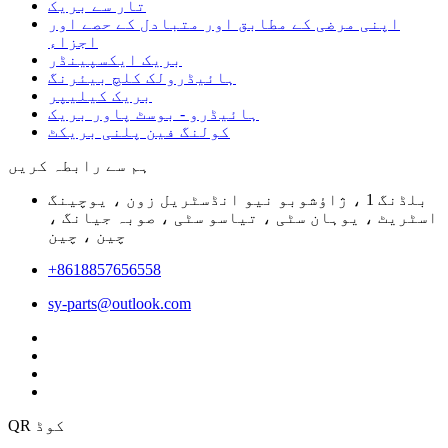
تار سے بریک
اپنی مرضی کے مطابق اور متبادل کے حصے اور
اجزاء
بریک ایکسپینڈر
ہائیڈرولک کلچ بیئرنگ
بریک کیلیپر
ہائیڈرو - بوسٹ پاور بریک
کولنگ فین پلنی بریکٹ
ہم سے رابطہ کریں
بلڈنگ 1 ، ژاؤشوبو نیو انڈسٹریل زون ، یوچینگ
اسٹریٹ ، یوہان سٹی ، تیاسو سٹی ، صوبہ جیانگ ،
چین ، چین
+8618857656558
sy-parts@outlook.com
QR کوڈ