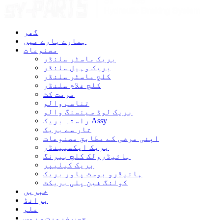
گھر
ہمارے بارے میں
مصنوعات
بریک ماسٹر سلنڈر
بریک وہیل سلنڈر
کلچ ماسٹر سلنڈر
کلچ غلام سلنڈر
مرمت کٹ
تناسب والو
بریک لوڈ سینسنگ والو
راستہ بریک Assy
تار سے بریک
اپنی مرضی کے مطابق مصنوعات
بریک ایکسپینڈر
ہائیڈرولک کلچ بیرنگ
بریک کیلیپر
ہائیڈرو بوسٹ پاور بریک
کولنگ فین پلی بریکٹ
خبریں
برانڈ
علم
حسب ضرورت سروس