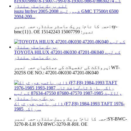
isuzu htr/hvr 2005-2008 شیورلیٹ GMC T7500/t 6500
2004-200...
حصہ کا نام: بریک ماسٹر سلنڈر. حصہ نمبر: sy-
bmc{1}}. OE نمبر: 15007799 15142243
TOYOTA HILUX 47201-0K030 47201-0K040 کے لیے
بریک ماسٹر سلنڈر
پروڈکٹ کی تفصیلات کی جھلکیاں حصہ نمبر: WT-
2025S OE NO.: 47201-0K030 47201-0K040
ڈائی ہاٹسو فورٹراک (F7,F8) 1984-1993 TAFT 1976-
1985 راکی ...
حصہ کا نام: بریک وہیل سلنڈر. حصہ نمبر:SY-BWC-
3270-R-LH SY-BWC-3270-R-RH. OE