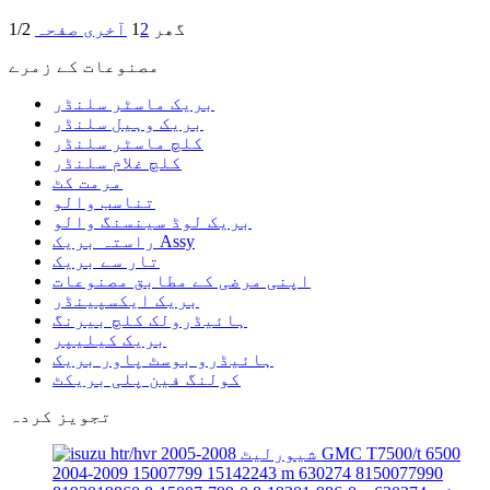
گھر
2
1
آخری صفحہ
1/2
مصنوعات کے زمرے
بریک ماسٹر سلنڈر
بریک وہیل سلنڈر
کلچ ماسٹر سلنڈر
کلچ غلام سلنڈر
مرمت کٹ
تناسب والو
بریک لوڈ سینسنگ والو
راستہ بریک Assy
تار سے بریک
اپنی مرضی کے مطابق مصنوعات
بریک ایکسپینڈر
ہائیڈرولک کلچ بیرنگ
بریک کیلیپر
ہائیڈرو بوسٹ پاور بریک
کولنگ فین پلی بریکٹ
تجویز کردہ