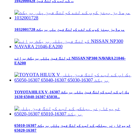
1042000428 کے لیے کولنگ فین ...
مرسڈیز بینز کوپ کے لئے کولنگ فین پلی بریکٹ 1032001728
کولنگ فین پللی بریکٹ برائے NISSAN NP300 NAVARA 21046-
EA200
TOYOTA HILUX V پک اپ کے لیے کولنگ فین پللی بریکٹ 16307-
65030 16307-65040 1630...
ٹویوٹا رنر ہیلکس کے لیے کولنگ فین پللی بریکٹ 16307-65010
16307-65020