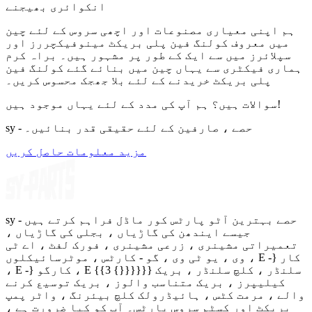
انکوائری بھیجنے
ہم اپنی معیاری مصنوعات اور اچھی سروس کے لئے چین
میں معروف کولنگ فین پلی بریکٹ مینوفیکچررز اور
سپلائرز میں سے ایک کے طور پر مشہور ہیں۔ براہ کرم
ہماری فیکٹری سے یہاں چین میں بنائے گئے کولنگ فین
پلی بریکٹ خریدنے کے لئے بلا جھجک محسوس کریں۔
سوالات ہیں؟ ہم آپ کی مدد کے لئے یہاں موجود ہیں!
sy - حصے ، صارفین کے لئے حقیقی قدر بنائیں۔
مزید معلومات حاصل کریں
sy - حصے بہترین آٹو پارٹس کور ماڈل فراہم کرتے ہیں
جیسے ایندھن کی گاڑیاں ، بجلی کی گاڑیاں ،
تعمیراتی مشینری ، زرعی مشینری ، فورک لفٹ ، اے ٹی
وی ، یو ٹی وی ، گو - کارٹس ، موٹرسائیکلوں ، E -} کار
، E -} کارگو ، E {{3 {}}}}}} سلنڈر ، کلچ سلنڈر ، بریک
کیلیپرز ، بریک متناسب والوز ، بریک توسیع کرنے
والے ، مرمت کٹس ، ہائیڈرولک کلچ بیئرنگ ، واٹر پمپ
بریکٹ اور کسٹم سروس پارٹس۔ آپ کو کیا ضرورت ہے ،