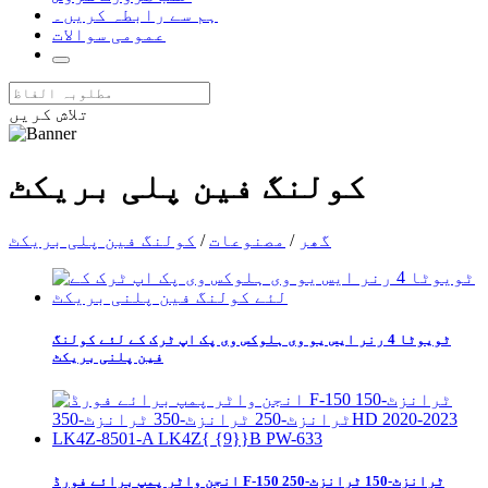
ہم سے رابطہ کریں۔
عمومی سوالات
تلاش کریں
کولنگ فین پلی بریکٹ
گھر
/
مصنوعات
/
کولنگ فین پلی بریکٹ
ٹویوٹا 4 رنر ایس یو وی ہلوکس وی پک اپ ٹرک کے لئے کولنگ
فین پلنی بریکٹ
انجن واٹر پمپ برائے فورڈ F-150 ٹرانزٹ-150 ٹرانزٹ-250